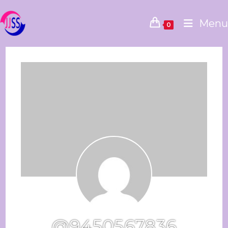
Menu
0
@9450567836